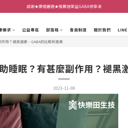
感謝★康健嚴選★推薦速果益GABA夜寧凍
康需求
公益專區
部落格
會員制度
關於我們
LIN
作用？褪黑激素、GABA的比較和差異
助睡眠？有甚麼副作用？褪黑激
2023-11-08