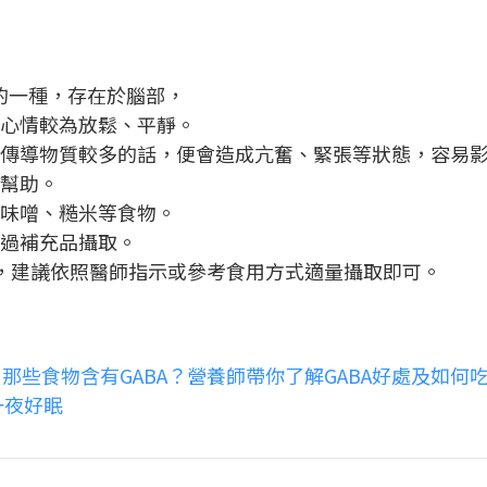
？
為胺基酸的一種，存在於腦部，
讓心情較為放鬆、平靜。
經傳導物質較多的話，便會造成亢奮、緊張等狀態，容易
有幫助。
、味噌、糙米等食物。
透過補充品攝取。
，建議依照醫師指示或參考食用方式適量攝取即可。
那些食物含有GABA？營養師帶你了解GABA好處及如何
一夜好眠