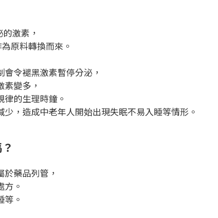
分泌的激素，
）作為原料轉換而來。
制會令褪黑激素暫停分泌，
激素變多，
規律的生理時鐘。
減少，造成中老年人開始出現失眠不易入睡等情形。
嗎？
屬於藥品列管，
處方。
睡等。