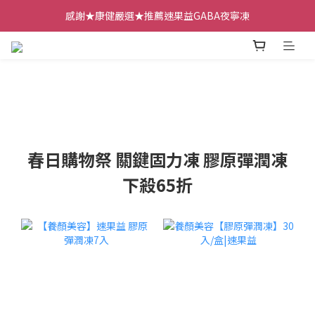
感謝★康健嚴選★推薦速果益GABA夜寧凍
春日購物祭 關鍵固力凍 膠原彈潤凍
下殺65折